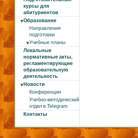
курсы для
абитуриентов
Образование
▼
Направления
подготовки
Учебные планы
▼
Бакалавриат
Локальные
нормативные акты,
Специалитет
регламентирующие
Магистратура
образовательную
Аспирантура
деятельность
Ординатура
Новости
▼
Конференции
Учебно-методический
отдел в Telegram
Контакты
Pow